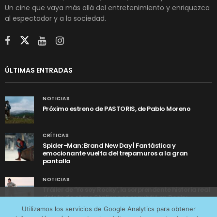
Un cine que vaya más allá del entretenimiento y enriquezca
al espectador y a la sociedad.
ÚLTIMAS ENTRADAS
NOTICIAS
Próximo estreno de PASTORIS, de Pablo Moreno
CRÍTICAS
Spider-Man: Brand New Day | Fantástica y
emocionante vuelta del trepamuros a la gran
pantalla
NOTICIAS
Tráiler de ‘Yo soy Rocky’, la sorprendente historia real
detrás de cómo Stallone se convirtió en Rocky
Utilizamos cookies anónimas de terceros para analizar el
Utilizamos los servicios de Google Analytics para obtener
tráfico web que recibimos y conocer los servicios que