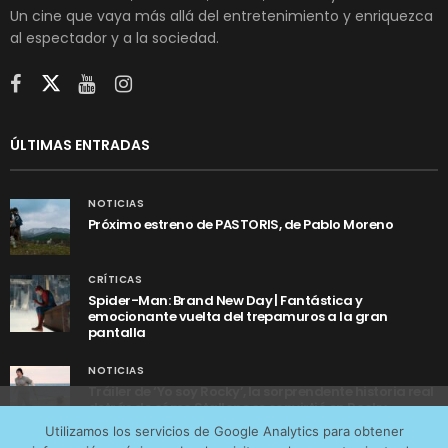
Un cine que vaya más allá del entretenimiento y enriquezca
al espectador y a la sociedad.
ÚLTIMAS ENTRADAS
NOTICIAS
Próximo estreno de PASTORIS, de Pablo Moreno
CRÍTICAS
Spider-Man: Brand New Day | Fantástica y
emocionante vuelta del trepamuros a la gran
pantalla
NOTICIAS
Tráiler de ‘Yo soy Rocky’, la sorprendente historia real
detrás de cómo Stallone se convirtió en Rocky
Utilizamos cookies anónimas de terceros para analizar el
Utilizamos los servicios de Google Analytics para obtener
tráfico web que recibimos y conocer los servicios que