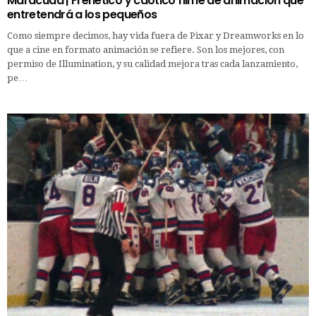
Maracuda | Frenético y caótico filme de animación que
entretendrá a los pequeños
Como siempre decimos, hay vida fuera de Pixar y Dreamworks en lo
que a cine en formato animación se refiere. Son los mejores, con
permiso de Illumination, y su calidad mejora tras cada lanzamiento,
pe…