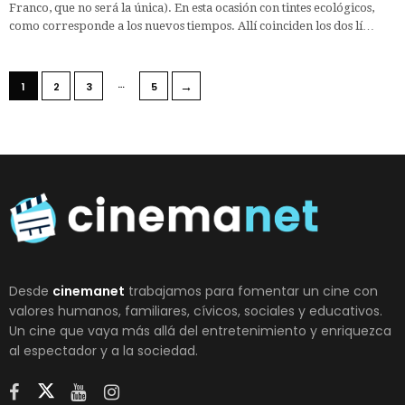
Franco, que no será la única). En esta ocasión con tintes ecológicos,
como corresponde a los nuevos tiempos. Allí coinciden los dos lí…
…
→
1
2
3
5
Desde
cinemanet
trabajamos para fomentar un cine con
valores humanos, familiares, cívicos, sociales y educativos.
Un cine que vaya más allá del entretenimiento y enriquezca
al espectador y a la sociedad.