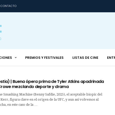
CONTACTO
CIONES
PREMIOS Y FESTIVALES
LISTAS DE CINE
ENT
stia) | Buena ópera prima de Tyler Atkins apadrinada
 Crowe mezclando deporte y drama
he Smashing Machine (Benny Safdie, 2025), el aceptable biopic del
err, figura clave en el origen de la UFC, y aun así volvemos al
cha, en este caso de la …