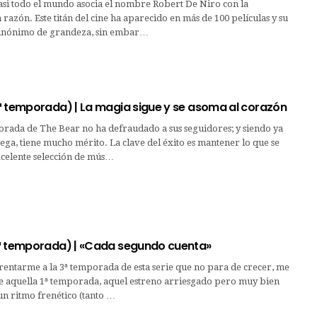
si todo el mundo asocia el nombre Robert De Niro con la
 razón. Este titán del cine ha aparecido en más de 100 películas y su
sinónimo de grandeza, sin embar…
ª temporada) | La magia sigue y se asoma al corazón
orada de The Bear no ha defraudado a sus seguidores; y siendo ya
ega, tiene mucho mérito. La clave del éxito es mantener lo que se
xcelente selección de mús…
ª temporada) | «Cada segundo cuenta»
entarme a la 3ª temporada de esta serie que no para de crecer, me
te aquella 1ª temporada, aquel estreno arriesgado pero muy bien
un ritmo frenético (tanto …