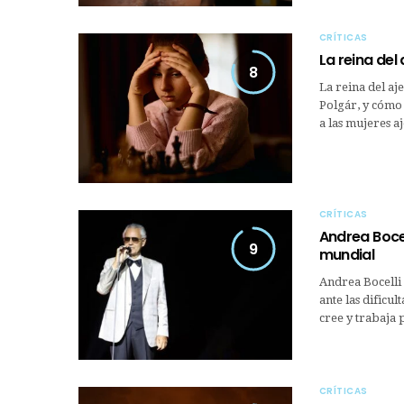
CRÍTICAS
La reina del
8
La reina del aj
Polgár, y cómo 
a las mujeres a
CRÍTICAS
Andrea Bocel
9
mundial
Andrea Bocelli 
ante las dificu
cree y trabaja 
CRÍTICAS