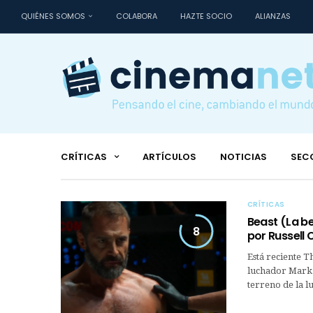
QUIÉNES SOMOS
COLABORA
HAZTE SOCIO
ALIANZAS
CRÍTICAS
ARTÍCULOS
NOTICIAS
SEC
CRÍTICAS
Beast (La be
8
por Russell
Está reciente T
luchador Mark K
terreno de la lu