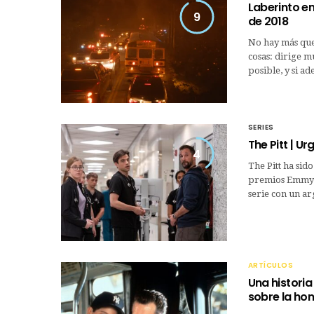
Laberinto e
9
de 2018
No hay más que
cosas: dirige m
posible, y si a
SERIES
The Pitt | 
4
The Pitt ha sid
premios Emmy y
serie con un a
ARTÍCULOS
Una historia
sobre la hon