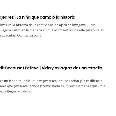
 ajedrez | La niña que cambió la historia
edrez es la historia de la campeona de ajedrez húngara, Judit
llegó a cambiar la manera en que los maestros de este juego veían
jedrecistas. Comienza con l…
li: Because I Believe | Vida y milagros de una estrella
es un icono mundial que representa la superación y la resiliencia
ltades que presenta la vida y cómo nada es imposible para aquel que
para llegar allí dond…