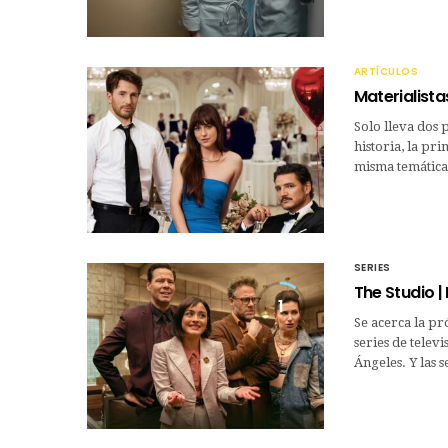
ARTÍCULOS
Materialist
Solo lleva dos 
historia, la pri
misma temática
SERIES
The Studio |
1
Se acerca la p
series de telev
Ángeles. Y las 