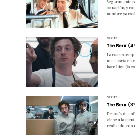
Seguramente ca
actuación, y con
nombre ya es 
SERIES
The Bear (4
7
La cuarta temp
una cuarta entr
hace bien (la e
SERIES
The Bear (3
5
Después de enfr
viene a la men
realizado, con 