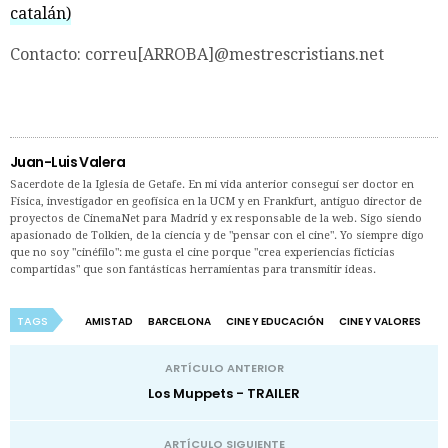
catalán)
Contacto: correu[ARROBA]@mestrescristians.net
Juan-Luis Valera
Sacerdote de la Iglesia de Getafe. En mi vida anterior conseguí ser doctor en
Física, investigador en geofísica en la UCM y en Frankfurt, antiguo director de
proyectos de CinemaNet para Madrid y ex responsable de la web. Sigo siendo
apasionado de Tolkien, de la ciencia y de "pensar con el cine". Yo siempre digo
que no soy "cinéfilo": me gusta el cine porque "crea experiencias ficticias
compartidas" que son fantásticas herramientas para transmitir ideas.
TAGS
AMISTAD
BARCELONA
CINE Y EDUCACIÓN
CINE Y VALORES
ARTÍCULO ANTERIOR
Los Muppets - TRAILER
ARTÍCULO SIGUIENTE