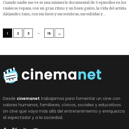
Cuando nadie me ve es una miniserie documental de 3 episodios en los
cuales se repasa, con un gran ritmo y un buen guión, la vida del artista
Alejandro Sanz, con sus luces y sus sombras, sus subidas y…
…
→
1
2
3
15
Desde
cinemanet
trabajamos para fomentar un cine con
valores humanos, familiares, cívicos, sociales y educativos.
Un cine que vaya más allá del entretenimiento y enriquezca
al espectador y a la sociedad.