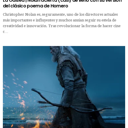
La Odisea | Nolan acierta (casi) de lleno con su versión
del clásico poema de Homero
Christopher Nolan es, seguramente, uno de los directores actuales
más importantes e influyentes y muchos ansían seguir su estela de
creatividad e innovación. Tras revolucionar la forma de hacer cine
c…