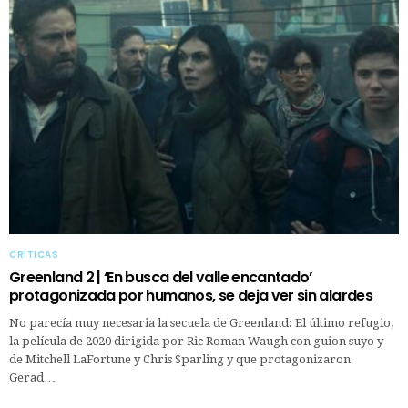
CRÍTICAS
Greenland 2 | ‘En busca del valle encantado’
protagonizada por humanos, se deja ver sin alardes
No parecía muy necesaria la secuela de Greenland: El último refugio,
la película de 2020 dirigida por Ric Roman Waugh con guion suyo y
de Mitchell LaFortune y Chris Sparling y que protagonizaron
Gerad…