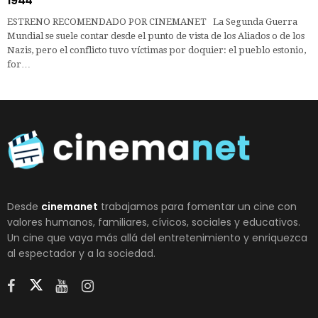
1944
ESTRENO RECOMENDADO POR CINEMANET La Segunda Guerra
Mundial se suele contar desde el punto de vista de los Aliados o de los
Nazis, pero el conflicto tuvo víctimas por doquier: el pueblo estonio,
for…
Desde
cinemanet
trabajamos para fomentar un cine con
valores humanos, familiares, cívicos, sociales y educativos.
Un cine que vaya más allá del entretenimiento y enriquezca
al espectador y a la sociedad.