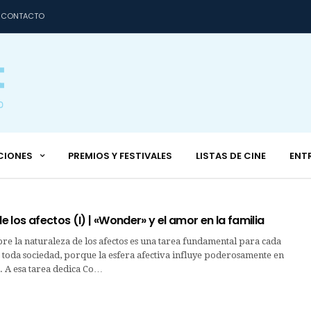
CONTACTO
CIONES
PREMIOS Y FESTIVALES
LISTAS DE CINE
ENT
de los afectos (I) | «Wonder» y el amor en la familia
re la naturaleza de los afectos es una tarea fundamental para cada
toda sociedad, porque la esfera afectiva influye poderosamente en
. A esa tarea dedica Co…