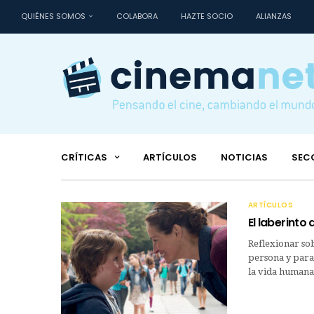
QUIÉNES SOMOS
COLABORA
HAZTE SOCIO
ALIANZAS
CRÍTICAS
ARTÍCULOS
NOTICIAS
SEC
ARTÍCULOS
El laberinto 
Reflexionar sob
persona y para 
la vida humana