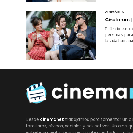
CINEFÓRUM
Cinefórum | 
Reflexionar sob
persona y para 
la vida humana
Desde
cinemanet
trabajamos para fomentar un ci
familiares, cívicos, sociales y educativos. Un cine 
entretenimiento y enriquezca al espectador y a la 