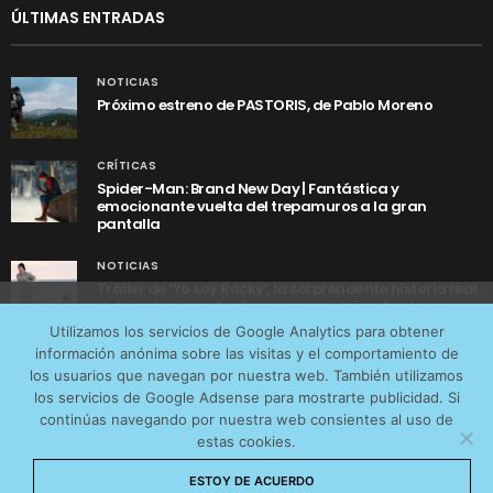
ÚLTIMAS ENTRADAS
NOTICIAS
Próximo estreno de PASTORIS, de Pablo Moreno
CRÍTICAS
Spider-Man: Brand New Day | Fantástica y
emocionante vuelta del trepamuros a la gran
pantalla
NOTICIAS
Tráiler de ‘Yo soy Rocky’, la sorprendente historia real
detrás de cómo Stallone se convirtió en Rocky
Utilizamos cookies anónimas de terceros para analizar el
Utilizamos los servicios de Google Analytics para obtener
tráfico web que recibimos y conocer los servicios que
información anónima sobre las visitas y el comportamiento de
más os interesan. Puede cambiar las preferencias y
los usuarios que navegan por nuestra web. También utilizamos
obtener más información sobre las cookies que
los servicios de Google Adsense para mostrarte publicidad. Si
continúas navegando por nuestra web consientes al uso de
utilizamos en nuestra
Política de cookies
estas cookies.
AVISO LEGAL
CONTACTO
POLÍTICA DE COOKIES
Aceptar cookies
ESTOY DE ACUERDO
POLÍTICA DE PRIVACIDAD