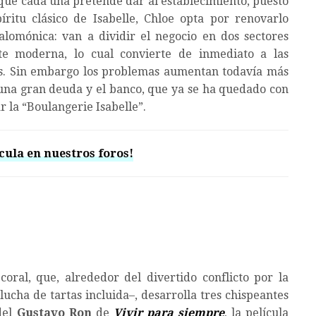
que cada una pretende dar al establecimiento, puesto
ritu clásico de Isabelle, Chloe opta por renovarlo
lomónica: van a dividir el negocio en dos sectores
rte moderna, lo cual convierte de inmediato a las
es. Sin embargo los problemas aumentan todavía más
una gran deuda y el banco, que ya se ha quedado con
r la “Boulangerie Isabelle”.
cula en nuestros foros!
oral, que, alrededor del divertido conflicto por la
ucha de tartas incluida–, desarrolla tres chispeantes
del
Gustavo Ron
de
Vivir para siempre
, la película