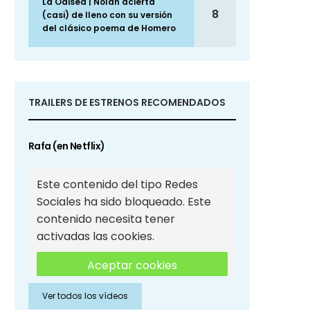
La Odisea | Nolan acierta
8
(casi) de lleno con su versión
del clásico poema de Homero
TRAILERS DE ESTRENOS RECOMENDADOS
Rafa (en Netflix)
Este contenido del tipo Redes
Sociales ha sido bloqueado. Este
contenido necesita tener
activadas las cookies.
Aceptar cookies
Ver todos los vídeos
Aceptar cookies de Redes
Sociales