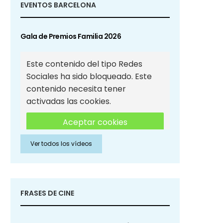
EVENTOS BARCELONA
Gala de Premios Familia 2026
Este contenido del tipo Redes
Sociales ha sido bloqueado. Este
contenido necesita tener
activadas las cookies.
Aceptar cookies
Ver todos los vídeos
Aceptar cookies de Redes
Sociales
FRASES DE CINE