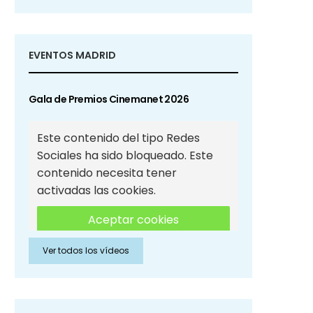
EVENTOS MADRID
Gala de Premios Cinemanet 2026
Este contenido del tipo Redes
Sociales ha sido bloqueado. Este
contenido necesita tener
activadas las cookies.
Aceptar cookies
Ver todos los vídeos
Aceptar cookies de Redes
Sociales