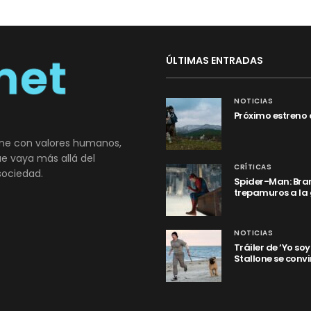
ÚLTIMAS ENTRADAS
NOTICIAS
Próximo estreno 
ne con valores humanos,
que vaya más allá del
CRÍTICAS
sociedad.
Spider-Man: Bran
trepamuros a la
NOTICIAS
Tráiler de ‘Yo so
Stallone se convi