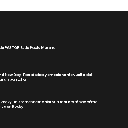
de PASTORIS, de Pablo Moreno
d New Day | Fantástica y emocionante vuelta del
 gran pantalla
y Rocky’, la sorprendente historia real detrás de cómo
rtió en Rocky