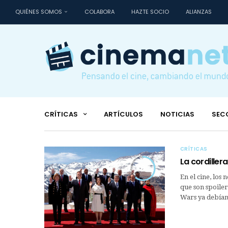
QUIÉNES SOMOS
COLABORA
HAZTE SOCIO
ALIANZAS
CRÍTICAS
ARTÍCULOS
NOTICIAS
SEC
CRÍTICAS
La cordillera
6
En el cine, los
que son spoiler
Wars ya debían