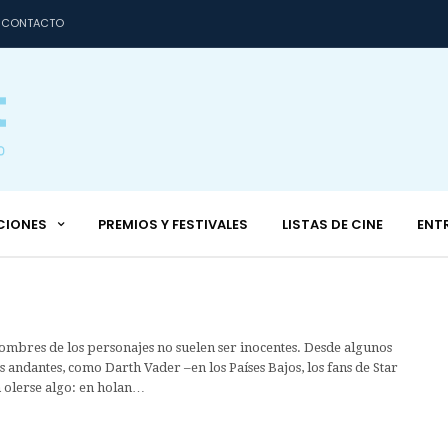
CONTACTO
CIONES
PREMIOS Y FESTIVALES
LISTAS DE CINE
ENT
 nombres de los personajes no suelen ser inocentes. Desde algunos
s andantes, como Darth Vader –en los Países Bajos, los fans de Star
 olerse algo: en holan…