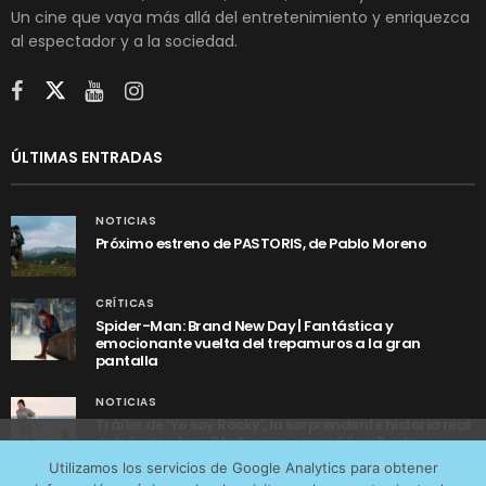
Un cine que vaya más allá del entretenimiento y enriquezca
al espectador y a la sociedad.
ÚLTIMAS ENTRADAS
NOTICIAS
Próximo estreno de PASTORIS, de Pablo Moreno
CRÍTICAS
Spider-Man: Brand New Day | Fantástica y
emocionante vuelta del trepamuros a la gran
pantalla
NOTICIAS
Tráiler de ‘Yo soy Rocky’, la sorprendente historia real
detrás de cómo Stallone se convirtió en Rocky
Utilizamos cookies anónimas de terceros para analizar el
Utilizamos los servicios de Google Analytics para obtener
tráfico web que recibimos y conocer los servicios que