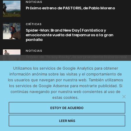
NOTICIAS
Próximo estreno de PASTORIS, de Pablo Moreno
CRÍTICAS
Spider-Man: Brand New Day | Fantástica y
emocionante vuelta del trepamuros a la gran
pantalla
NOTICIAS
Tráiler de ‘Yo soy Rocky’, la sorprendente historia real
detrás de cómo Stallone se convirtió en Rocky
Utilizamos cookies anónimas de terceros para analizar el
Utilizamos los servicios de Google Analytics para obtener
tráfico web que recibimos y conocer los servicios que
información anónima sobre las visitas y el comportamiento de
más os interesan. Puede cambiar las preferencias y
los usuarios que navegan por nuestra web. También utilizamos
obtener más información sobre las cookies que
los servicios de Google Adsense para mostrarte publicidad. Si
continúas navegando por nuestra web consientes al uso de
utilizamos en nuestra
Política de cookies
estas cookies.
AVISO LEGAL
CONTACTO
POLÍTICA DE COOKIES
Aceptar cookies
ESTOY DE ACUERDO
POLÍTICA DE PRIVACIDAD
© 2026 CinemaNet. Designed by
Prestigia
.
No permitir cookies
LEER MÁS