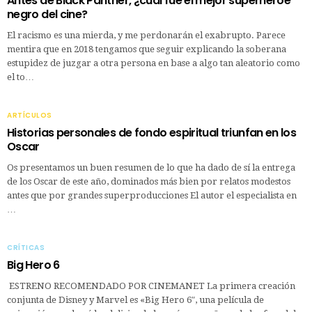
Antes de Black Panther, ¿cuál fue el mejor superhéroe
negro del cine?
El racismo es una mierda, y me perdonarán el exabrupto. Parece
mentira que en 2018 tengamos que seguir explicando la soberana
estupidez de juzgar a otra persona en base a algo tan aleatorio como
el to…
ARTÍCULOS
Historias personales de fondo espiritual triunfan en los
Oscar
Os presentamos un buen resumen de lo que ha dado de sí la entrega
de los Oscar de este año, dominados más bien por relatos modestos
antes que por grandes superproducciones El autor el especialista en
…
CRÍTICAS
Big Hero 6
ESTRENO RECOMENDADO POR CINEMANET La primera creación
conjunta de Disney y Marvel es «Big Hero 6″, una película de