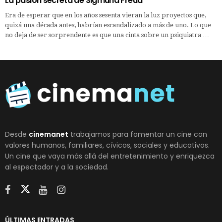
La pasión secreta de Sigmund Freud
Era de esperar que en los años sesenta vieran la luz proyectos que,
quizá una década antes, habrían escandalizado a más de uno. Lo que
no deja de ser sorprendente es que una cinta sobre un psiquiatra …
Desde
cinemanet
trabajamos para fomentar un cine con
valores humanos, familiares, cívicos, sociales y educativos.
Un cine que vaya más allá del entretenimiento y enriquezca
al espectador y a la sociedad.
ÚLTIMAS ENTRADAS