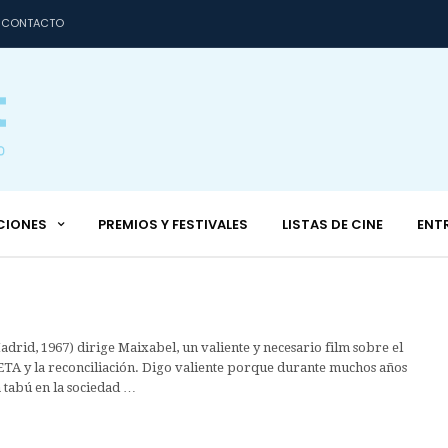
CONTACTO
CIONES
PREMIOS Y FESTIVALES
LISTAS DE CINE
ENT
Madrid, 1967) dirige Maixabel, un valiente y necesario film sobre el
ETA y la reconciliación. Digo valiente porque durante muchos años
 tabú en la sociedad …