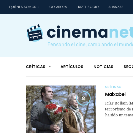
QUIÉNES SOMOS
COLABORA
HAZTE SOCIO
ALIANZAS
CRÍTICAS
ARTÍCULOS
NOTICIAS
SEC
CRÍTICAS
Maixabel
8
Icíar Bollaín (
terrorismo de 
ha sido un tema