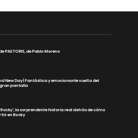
de PASTORIS, de Pablo Moreno
d New Day | Fantástica y emocionante vuelta del
 gran pantalla
y Rocky’, la sorprendente historia real detrás de cómo
rtió en Rocky