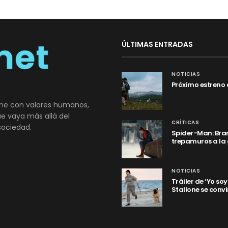
ÚLTIMAS ENTRADAS
NOTICIAS
Próximo estreno 
ne con valores humanos,
que vaya más allá del
CRÍTICAS
sociedad.
Spider-Man: Bran
trepamuros a la
NOTICIAS
Tráiler de ‘Yo so
Stallone se convi