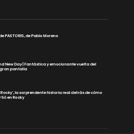
de PASTORIS, de Pablo Moreno
d New Day | Fantástica y emocionante vuelta del
 gran pantalla
y Rocky’, la sorprendente historia real detrás de cómo
rtió en Rocky