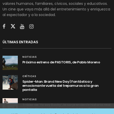
valores humanos, familiares, cívicos, sociales y educativos.
Un cine que vaya más allá del entretenimiento y enriquezca
al espectador y a la sociedad.
ÚLTIMAS ENTRADAS
NOTICIAS
Próximo estreno de PASTORIS, de Pablo Moreno
CRÍTICAS
Spider-Man: Brand New Day | Fantástica y
emocionante vuelta del trepamuros a la gran
pantalla
NOTICIAS
Tráiler de ‘Yo soy Rocky’, la sorprendente historia real
detrás de cómo Stallone se convirtió en Rocky
Utilizamos cookies anónimas de terceros para analizar el