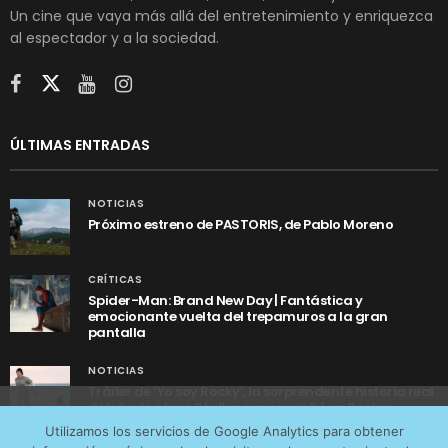
Un cine que vaya más allá del entretenimiento y enriquezca
al espectador y a la sociedad.
ÚLTIMAS ENTRADAS
NOTICIAS
Próximo estreno de PASTORIS, de Pablo Moreno
CRÍTICAS
Spider-Man: Brand New Day | Fantástica y
emocionante vuelta del trepamuros a la gran
pantalla
NOTICIAS
Tráiler de ‘Yo soy Rocky’, la sorprendente historia real
detrás de cómo Stallone se convirtió en Rocky
Utilizamos cookies anónimas de terceros para analizar el
Utilizamos los servicios de Google Analytics para obtener
tráfico web que recibimos y conocer los servicios que