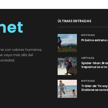
ÚLTIMAS ENTRADAS
NOTICIAS
Próximo estreno 
ne con valores humanos,
que vaya más allá del
CRÍTICAS
sociedad.
Spider-Man: Bran
trepamuros a la
NOTICIAS
Tráiler de ‘Yo so
Stallone se convi