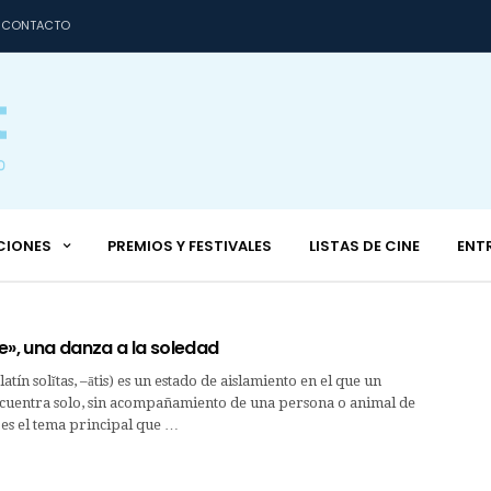
CONTACTO
CIONES
PREMIOS Y FESTIVALES
LISTAS DE CINE
ENT
e», una danza a la soledad
latín solĭtas, –ātis) es un estado de aislamiento en el que un
ncuentra solo, sin acompañamiento de una persona o animal de
es el tema principal que …