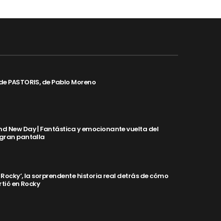
de PASTORIS, de Pablo Moreno
d New Day | Fantástica y emocionante vuelta del
 gran pantalla
y Rocky’, la sorprendente historia real detrás de cómo
rtió en Rocky