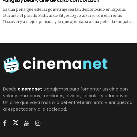
«Brigsby Bear», cine de culto con corazón
Es una pena que este largometraje sea tan desconocido en España.
Durante el pasado Festival de Sitges logró alzarse con el Premio
Discovery a mejor película y lo que apuntaba a una película simpática
…
Desde
cinemanet
trabajamos para fomentar un cine con
valores humanos, familiares, cívicos, sociales y educativos.
Un cine que vaya más allá del entretenimiento y enriquezca
al espectador y a la sociedad.