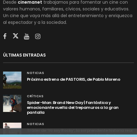
Desde
cinemanet
trabajamos para fomentar un cine con
valores humanos, familiares, cívicos, sociales y educativos.
Un cine que vaya más allá del entretenimiento y enriquezca
al espectador y a la sociedad.
ÚLTIMAS ENTRADAS
NOTICIAS
Próximo estreno de PASTORIS, de Pablo Moreno
CRÍTICAS
Spider-Man: Brand New Day | Fantástica y
emocionante vuelta del trepamuros a la gran
pantalla
NOTICIAS
Tráiler de ‘Yo soy Rocky’, la sorprendente historia real
detrás de cómo Stallone se convirtió en Rocky
Utilizamos cookies anónimas de terceros para analizar el