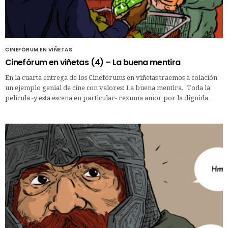
CINEFÓRUM EN VIÑETAS
Cinefórum en viñetas (4) – La buena mentira
En la cuarta entrega de los Cinefórums en viñetas traemos a colación
un ejemplo genial de cine con valores: La buena mentira. Toda la
película -y esta escena en particular- rezuma amor por la dignida…