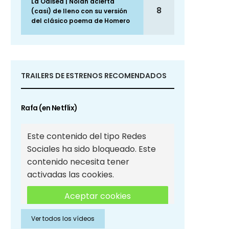
La Odisea | Nolan acierta
8
(casi) de lleno con su versión
del clásico poema de Homero
TRAILERS DE ESTRENOS RECOMENDADOS
Rafa (en Netflix)
Este contenido del tipo Redes
Sociales ha sido bloqueado. Este
contenido necesita tener
activadas las cookies.
Aceptar cookies
Ver todos los vídeos
Aceptar cookies de Redes
Sociales