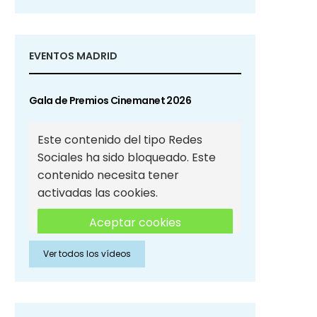
EVENTOS MADRID
Gala de Premios Cinemanet 2026
Este contenido del tipo Redes
Sociales ha sido bloqueado. Este
contenido necesita tener
activadas las cookies.
Aceptar cookies
Ver todos los vídeos
Aceptar cookies de Redes
Sociales