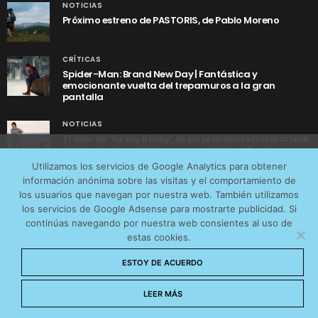
NOTICIAS
Próximo estreno de PASTORIS, de Pablo Moreno
CRÍTICAS
Spider-Man: Brand New Day | Fantástica y
emocionante vuelta del trepamuros a la gran
pantalla
NOTICIAS
Tráiler de ‘Yo soy Rocky’, la sorprendente historia real
detrás de cómo Stallone se convirtió en Rocky
Utilizamos cookies anónimas de terceros para analizar el
Utilizamos los servicios de Google Analytics para obtener
tráfico web que recibimos y conocer los servicios que
información anónima sobre las visitas y el comportamiento de
más os interesan. Puede cambiar las preferencias y
los usuarios que navegan por nuestra web. También utilizamos
obtener más información sobre las cookies que
los servicios de Google Adsense para mostrarte publicidad. Si
continúas navegando por nuestra web consientes al uso de
utilizamos en nuestra
Política de cookies
estas cookies.
AVISO LEGAL
CONTACTO
POLÍTICA DE COOKIES
Aceptar cookies
ESTOY DE ACUERDO
POLÍTICA DE PRIVACIDAD
© 2026 CinemaNet. Designed by
Prestigia
.
No permitir cookies
LEER MÁS