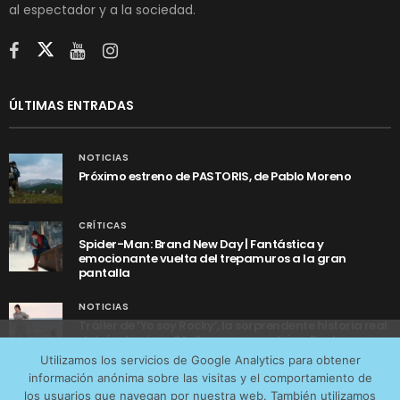
al espectador y a la sociedad.
ÚLTIMAS ENTRADAS
NOTICIAS
Próximo estreno de PASTORIS, de Pablo Moreno
CRÍTICAS
Spider-Man: Brand New Day | Fantástica y
emocionante vuelta del trepamuros a la gran
pantalla
NOTICIAS
Tráiler de ‘Yo soy Rocky’, la sorprendente historia real
detrás de cómo Stallone se convirtió en Rocky
Utilizamos cookies anónimas de terceros para analizar el
Utilizamos los servicios de Google Analytics para obtener
tráfico web que recibimos y conocer los servicios que
información anónima sobre las visitas y el comportamiento de
más os interesan. Puede cambiar las preferencias y
los usuarios que navegan por nuestra web. También utilizamos