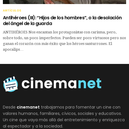
ARTÍCULOS
Antihéroes (III): “Hijos de los hombres”, o la desolación
del ángel de la guarda
ANTIHÉROES Nos encantan los protagonistas con carisma, pero,
sobre todo, un poco imperfectos. Pueden ser poco virtuosos pero nos
ganan el corazón con más éxito que los héroes santurrones. El
apocalips…
Desde
cinemanet
trabajamos para fomentar un cine con
valores humanos, familiares, cívicos, sociales y educativos.
Un cine que vaya más allá del entretenimiento y enriquezca
al espectador y a la sociedad.