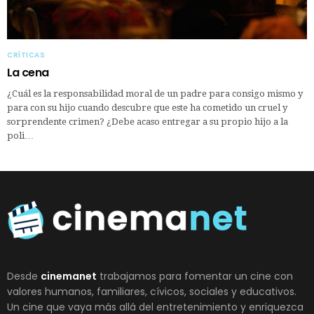
CRÍTICAS
La cena
¿Cuál es la responsabilidad moral de un padre para consigo mismo y
para con su hijo cuando descubre que este ha cometido un cruel y
sorprendente crimen? ¿Debe acaso entregar a su propio hijo a la
poli…
Desde
cinemanet
trabajamos para fomentar un cine con
valores humanos, familiares, cívicos, sociales y educativos.
Un cine que vaya más allá del entretenimiento y enriquezca