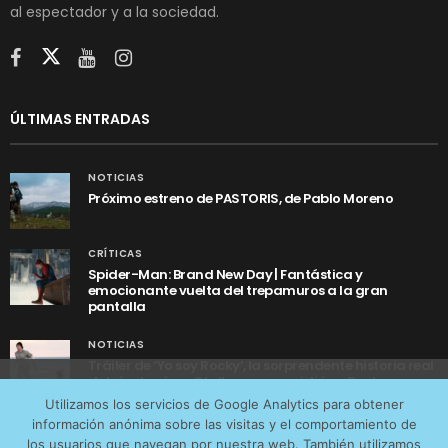
al espectador y a la sociedad.
ÚLTIMAS ENTRADAS
NOTICIAS
Próximo estreno de PASTORIS, de Pablo Moreno
CRÍTICAS
Spider-Man: Brand New Day | Fantástica y
emocionante vuelta del trepamuros a la gran
pantalla
NOTICIAS
Tráiler de ‘Yo soy Rocky’, la sorprendente historia real
detrás de cómo Stallone se convirtió en Rocky
Utilizamos cookies anónimas de terceros para analizar el
Utilizamos los servicios de Google Analytics para obtener
tráfico web que recibimos y conocer los servicios que
información anónima sobre las visitas y el comportamiento de
más os interesan. Puede cambiar las preferencias y
los usuarios que navegan por nuestra web. También utilizamos