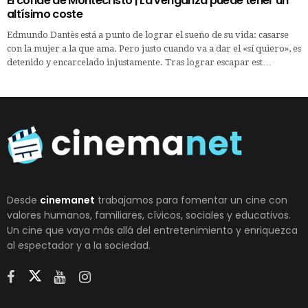
El conde de Montecristo | La venganza puede tener un
altísimo coste
Edmundo Dantès está a punto de lograr el sueño de su vida: casarse
con la mujer a la que ama. Pero justo cuando va a dar el «sí quiero», es
detenido y encarcelado injustamente. Tras lograr escapar est…
Desde
cinemanet
trabajamos para fomentar un cine con
valores humanos, familiares, cívicos, sociales y educativos.
Un cine que vaya más allá del entretenimiento y enriquezca
al espectador y a la sociedad.