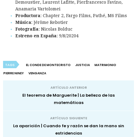
Demoustier, Laurent Lafitte, Pierfrancesco Favino,
Anamaria Vartolomei
Productora
: Chapter 2, Fargo Films, Pathé, M6 Films
Música
: Jérôme Rebotier
Fotografía
: Nicolas Bolduc
Estreno en España
: 9/8/20204
TAGS
EL CONDE DE MONTECRISTO
JUSTICIA
MATRIMONIO
PIERRE NINEY
VENGANZA
ARTÍCULO ANTERIOR
El teorema de Marguerite | La belleza de las
matemáticas
ARTÍCULO SIGUIENTE
La aparición | Cuando fe y razón se dan la mano sin
estridencias