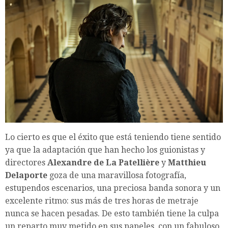
Lo cierto es que el éxito que está teniendo tiene sentido
ya que la adaptación que han hecho los guionistas y
directores
Alexandre de La Patellière
y
Matthieu
Delaporte
goza de una maravillosa fotografía,
estupendos escenarios, una preciosa banda sonora y un
excelente ritmo: sus más de tres horas de metraje
nunca se hacen pesadas. De esto también tiene la culpa
un reparto muy metido en sus papeles, con un fabuloso