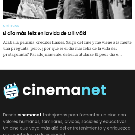
CRÍTICAS
El día más feliz en la vida de Olli Mäki
Acaba la película, créditos finales. Salgo del cine y me viene a la mente
una pregunta: pero, ¿por qué es el día más feliz de la vida del
protagonista? Paradójicamente, debería titularse El peor día e…
Desde
cinemanet
trabajamos para fomentar un cine con
valores humanos, familiares, cívicos, sociales y educativos.
Un cine que vaya más allá del entretenimiento y enriquezca
al espectador y a la sociedad.