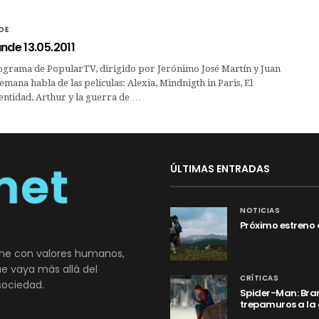
DE
nde 13.05.2011
ograma de PopularTV, dirigido por Jerónimo José Martín y Juan
semana habla de las películas: Alexia, Mindnigth in Paris, El
dentidad, Arthur y la guerra de …
ÚLTIMAS ENTRADAS
NOTICIAS
Próximo estreno 
ne con valores humanos,
que vaya más allá del
CRÍTICAS
sociedad.
Spider-Man: Bran
trepamuros a la