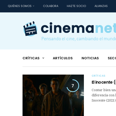
QUIÉNES SOMOS
COLABORA
HAZTE SOCIO
ALIANZAS
CRÍTICAS
ARTÍCULOS
NOTICIAS
SEC
CRÍTICAS
El inocente (
7
Contar bien una 
diferencia con 
Inocente (2021)