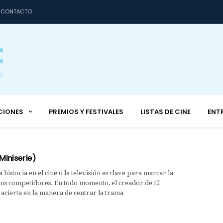
CONTACTO
CIONES
PREMIOS Y FESTIVALES
LISTAS DE CINE
ENT
Miniserie)
historia en el cine o la televisión es clave para marcar la
los competidores. En todo momento, el creador de El
 acierta en la manera de centrar la trama …