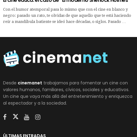
El cine educa: el caso de “El moderno Sherlock Holmes”
Con el humor atemporal pasa lo mismo que con el cine en blanco y
negro: pasado un rato, te olvidas de que aquello que te está haciendo
reír a mandíbula batiente se ideó hace décadas, o siglos. Pasado …
Desde
cinemanet
trabajamos para fomentar un cine con
valores humanos, familiares, cívicos, sociales y educativos.
Un cine que vaya más allá del entretenimiento y enriquezca
al espectador y a la sociedad.
ÚLTIMAS ENTRADAS