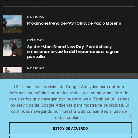
NOTICIAS
Próximo estreno de PASTORIS, de Pablo Moreno
CRÍTICAS
Spider-Man: Brand New Day | Fantástica y
emocionante vuelta del trepamuros a la gran
pantalla
NOTICIAS
Tráiler de ‘Yo soy Rocky’, la sorprendente historia real
detrás de cómo Stallone se convirtió en Rocky
Utilizamos cookies anónimas de terceros para analizar el
Utilizamos los servicios de Google Analytics para obtener
tráfico web que recibimos y conocer los servicios que
información anónima sobre las visitas y el comportamiento de
más os interesan. Puede cambiar las preferencias y
los usuarios que navegan por nuestra web. También utilizamos
obtener más información sobre las cookies que
los servicios de Google Adsense para mostrarte publicidad. Si
continúas navegando por nuestra web consientes al uso de
utilizamos en nuestra
Política de cookies
estas cookies.
AVISO LEGAL
CONTACTO
POLÍTICA DE COOKIES
Aceptar cookies
ESTOY DE ACUERDO
POLÍTICA DE PRIVACIDAD