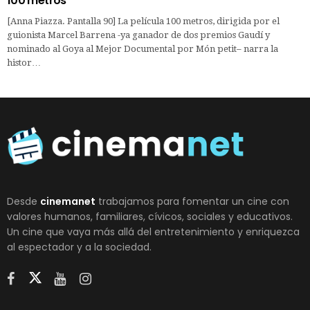
100 metros
[Anna Piazza. Pantalla 90] La película 100 metros, dirigida por el
guionista Marcel Barrena -ya ganador de dos premios Gaudí y
nominado al Goya al Mejor Documental por Món petit– narra la
histor…
Desde
cinemanet
trabajamos para fomentar un cine con
valores humanos, familiares, cívicos, sociales y educativos.
Un cine que vaya más allá del entretenimiento y enriquezca
al espectador y a la sociedad.