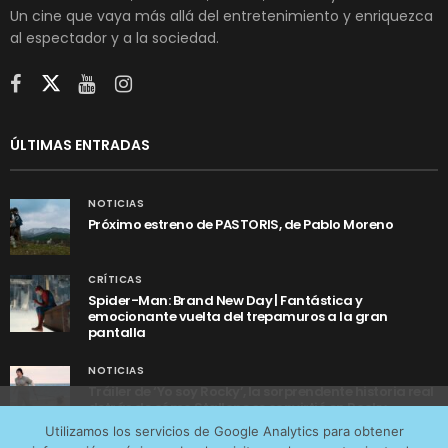
Un cine que vaya más allá del entretenimiento y enriquezca
al espectador y a la sociedad.
ÚLTIMAS ENTRADAS
NOTICIAS
Próximo estreno de PASTORIS, de Pablo Moreno
CRÍTICAS
Spider-Man: Brand New Day | Fantástica y
emocionante vuelta del trepamuros a la gran
pantalla
NOTICIAS
Tráiler de ‘Yo soy Rocky’, la sorprendente historia real
detrás de cómo Stallone se convirtió en Rocky
Utilizamos cookies anónimas de terceros para analizar el
Utilizamos los servicios de Google Analytics para obtener
tráfico web que recibimos y conocer los servicios que