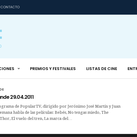
CONTACTO
CIONES
PREMIOS Y FESTIVALES
LISTAS DE CINE
ENT
DE
nde 29.04.2011
ograma de PopularTV, dirigido por Jerónimo José Martín y Juan
semana habla de las películas: Bebés, No tengas miedo, The
hor, El vuelo del tren, La marca del…