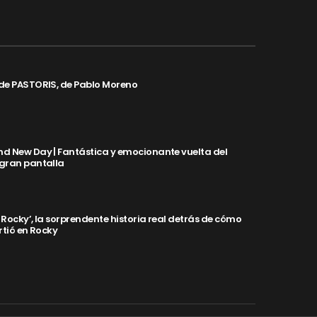
de PASTORIS, de Pablo Moreno
d New Day | Fantástica y emocionante vuelta del
 gran pantalla
y Rocky’, la sorprendente historia real detrás de cómo
rtió en Rocky