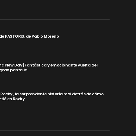
de PASTORIS, de Pablo Moreno
d New Day | Fantástica y emocionante vuelta del
 gran pantalla
y Rocky’, la sorprendente historia real detrás de cómo
rtió en Rocky