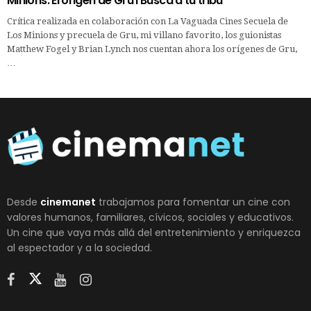
Minions: El origen de Gru I Busca a tu tribu
Crítica realizada en colaboración con La Vaguada Cines Secuela de
Los Minions y precuela de Gru, mi villano favorito, los guionistas
Matthew Fogel y Brian Lynch nos cuentan ahora los orígenes de Gru,
…
Desde
cinemanet
trabajamos para fomentar un cine con
valores humanos, familiares, cívicos, sociales y educativos.
Un cine que vaya más allá del entretenimiento y enriquezca
al espectador y a la sociedad.