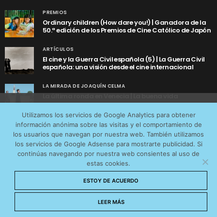
PREMIOS
Ordinary children (How dare you!) | Ganadora de la
50.ª edición de los Premios de Cine Católico de Japón
ARTÍCULOS
El cine y la Guerra Civil española (5) | La Guerra Civil
española: una visión desde el cine internacional
LA MIRADA DE JOAQUÍN CELMA
La última ronda en Venecia | La buena vida
Utilizamos cookies anónimas de terceros para analizar el
Utilizamos los servicios de Google Analytics para obtener
tráfico web que recibimos y conocer los servicios que
información anónima sobre las visitas y el comportamiento de
más os interesan. Puede cambiar las preferencias y
los usuarios que navegan por nuestra web. También utilizamos
obtener más información sobre las cookies que
los servicios de Google Adsense para mostrarte publicidad. Si
continúas navegando por nuestra web consientes al uso de
utilizamos en nuestra
Política de cookies
estas cookies.
AVISO LEGAL
CONTACTO
POLÍTICA DE COOKIES
Aceptar cookies
ESTOY DE ACUERDO
POLÍTICA DE PRIVACIDAD
© 2026 CinemaNet. Designed by
Prestigia
.
No permitir cookies
LEER MÁS