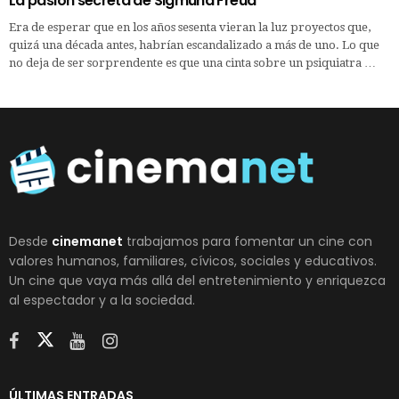
La pasión secreta de Sigmund Freud
Era de esperar que en los años sesenta vieran la luz proyectos que,
quizá una década antes, habrían escandalizado a más de uno. Lo que
no deja de ser sorprendente es que una cinta sobre un psiquiatra …
Desde
cinemanet
trabajamos para fomentar un cine con
valores humanos, familiares, cívicos, sociales y educativos.
Un cine que vaya más allá del entretenimiento y enriquezca
al espectador y a la sociedad.
ÚLTIMAS ENTRADAS