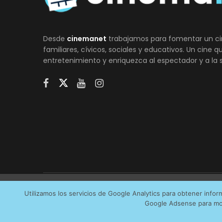
Desde
cinemanet
trabajamos para fomentar un ci
familiares, cívicos, sociales y educativos. Un cine 
entretenimiento y enriquezca al espectador y a la 
Utilizamos cookies anónimas de terceros para analiza
Utilizamos los servicios de Google Analytics para obtener info
AVI
Google Adsense para mos
servicios que más os interesan. Puede cambiar las pr