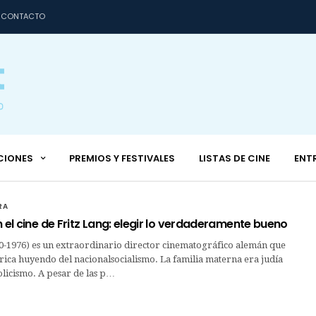
CONTACTO
CIONES
PREMIOS Y FESTIVALES
LISTAS DE CINE
ENT
RA
n el cine de Fritz Lang: elegir lo verdaderamente bueno
90-1976) es un extraordinario director cinematográfico alemán que
ica huyendo del nacionalsocialismo. La familia materna era judía
olicismo. A pesar de las p…