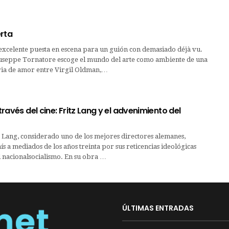
erta
celente puesta en escena para un guión con demasiado déjà vu.
iuseppe Tornatore escoge el mundo del arte como ambiente de una
ria de amor entre Virgil Oldman,…
 través del cine: Fritz Lang y el advenimiento del
Lang, considerado uno de los mejores directores alemanes,
s a mediados de los años treinta por sus reticencias ideológicas
l nacionalsocialismo. En su obra …
ÚLTIMAS ENTRADAS