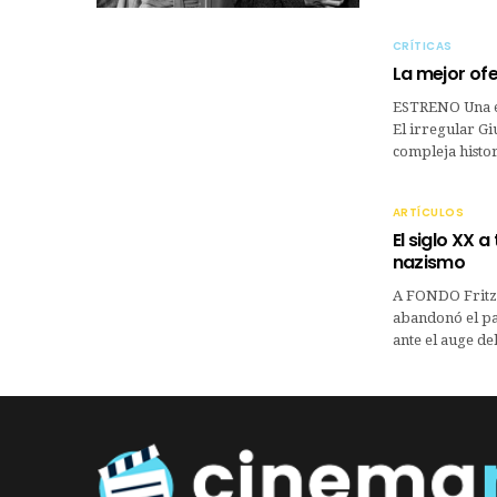
CRÍTICAS
La mejor of
ESTRENO Una ex
El irregular G
compleja histo
ARTÍCULOS
El siglo XX a
nazismo
A FONDO Fritz 
abandonó el paí
ante el auge de