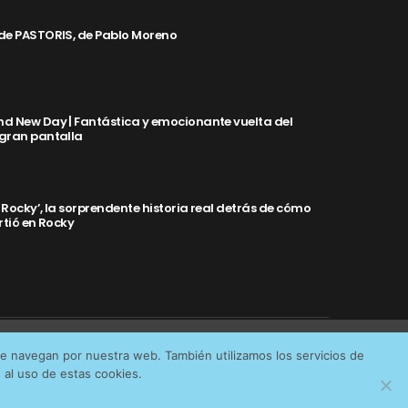
de PASTORIS, de Pablo Moreno
d New Day | Fantástica y emocionante vuelta del
 gran pantalla
y Rocky’, la sorprendente historia real detrás de cómo
rtió en Rocky
Aceptar cookies
No permitir cookies
ue navegan por nuestra web. También utilizamos los servicios de
IDAD
al uso de estas cookies.