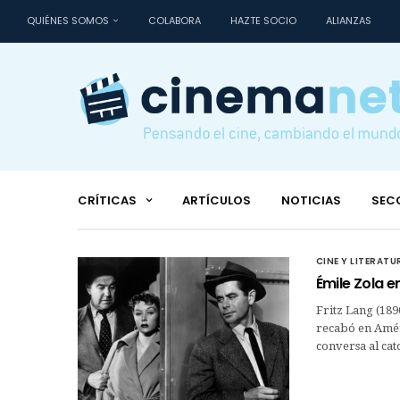
QUIÉNES SOMOS
COLABORA
HAZTE SOCIO
ALIANZAS
CRÍTICAS
ARTÍCULOS
NOTICIAS
SEC
CINE Y LITERATU
Émile Zola e
Fritz Lang (18
recabó en Amér
conversa al cat