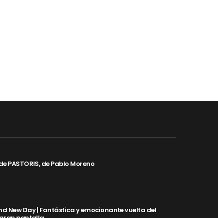
de PASTORIS, de Pablo Moreno
d New Day | Fantástica y emocionante vuelta del
 gran pantalla