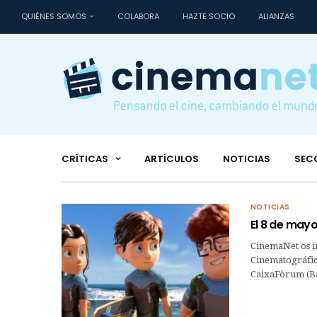
QUIÉNES SOMOS
COLABORA
HAZTE SOCIO
ALIANZAS
CRÍTICAS
ARTÍCULOS
NOTICIAS
SEC
NOTICIAS
El 8 de mayo
CinemaNet os in
Cinematográfic
CaixaFòrum (Ba