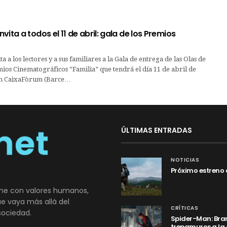
vita a todos el 11 de abril: gala de los Premios
 a los lectores y a sus familiares a la Gala de entrega de las Olas de
ios Cinematográficos “Familia” que tendrá el día 11 de abril de
en CaixaFòrum (Barce…
ÚLTIMAS ENTRADAS
NOTICIAS
Próximo estreno 
ne con valores humanos,
que vaya más allá del
CRÍTICAS
sociedad.
Spider-Man: Bran
trepamuros a la