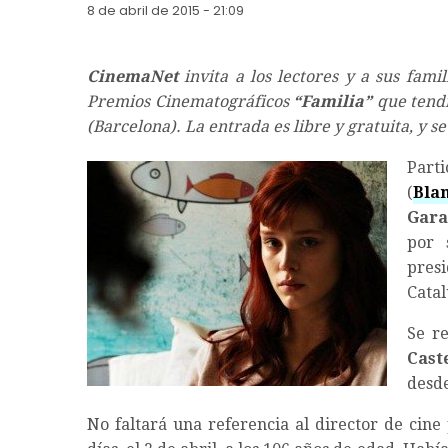
8 de abril de 2015 - 21:09
CinemaNet
invita a los lectores y a sus fami
Premios Cinematográficos
“Familia”
que tendr
(Barcelona). La entrada es libre y gratuita, y s
Part
(
Bla
Gar
por 
pres
Cata
Se r
Caste
desde
No faltará una referencia al director de cin