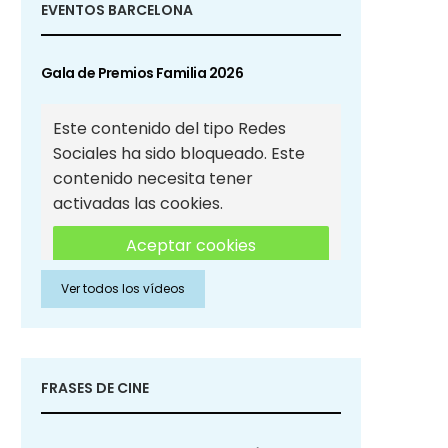
EVENTOS BARCELONA
Gala de Premios Familia 2026
Este contenido del tipo Redes
Sociales ha sido bloqueado. Este
contenido necesita tener
activadas las cookies.
Aceptar cookies
Ver todos los vídeos
Aceptar cookies de Redes
Sociales
FRASES DE CINE