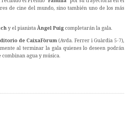
a recibido el Premio “
Familia
” por su trayectoria en el
ores de cine del mundo, sino también uno de los más
sch
y el pianista
Àngel Puig
completarán la gala.
uditorio de
CaixaFòrum
(Avda. Ferrer i Guàrdia 5-7),
amente al terminar la gala quienes lo deseen podrán
ue combinan agua y música.