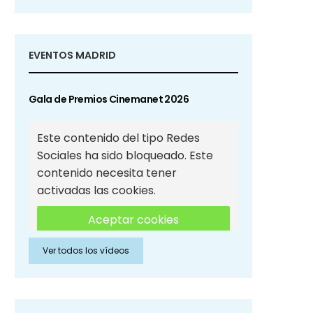
EVENTOS MADRID
Gala de Premios Cinemanet 2026
Este contenido del tipo Redes
Sociales ha sido bloqueado. Este
contenido necesita tener
activadas las cookies.
Aceptar cookies
Ver todos los vídeos
Aceptar cookies de Redes
Sociales