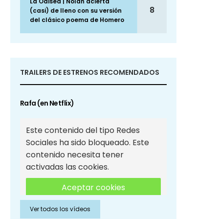
La Odisea | Nolan acierta
8
(casi) de lleno con su versión
del clásico poema de Homero
TRAILERS DE ESTRENOS RECOMENDADOS
Rafa (en Netflix)
Este contenido del tipo Redes
Sociales ha sido bloqueado. Este
contenido necesita tener
activadas las cookies.
Aceptar cookies
Ver todos los vídeos
Aceptar cookies de Redes
Sociales