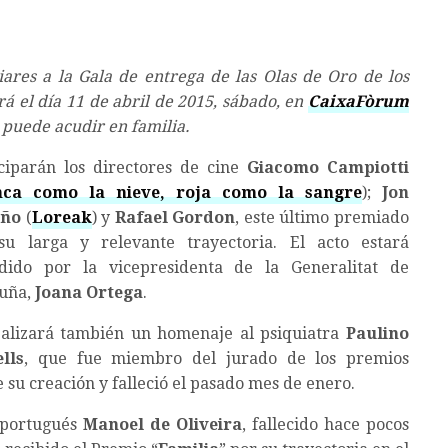
liares a la Gala de entrega de las Olas de Oro de los
á el día 11 de abril de 2015, sábado, en
CaixaFòrum
e puede acudir en familia.
iciparán los directores de cine
Giacomo Campiotti
nca como la nieve, roja como la sangre
);
Jon
año
(
Loreak
) y
Rafael Gordon
, este último premiado
su larga y relevante trayectoria. El acto estará
idido por la vicepresidenta de la Generalitat de
luña,
Joana Ortega
.
ealizará también un homenaje al psiquiatra
Paulino
lls
, que fue miembro del jurado de los premios
 su creación y falleció el pasado mes de enero.
e portugués
Manoel de Oliveira
, fallecido hace pocos