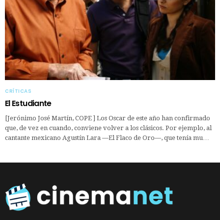
CRÍTICAS
El Estudiante
[Jerónimo José Martín, COPE ] Los Oscar de este año han confirmado
que, de vez en cuando, conviene volver a los clásicos. Por ejemplo, al
cantante mexicano Agustín Lara —El Flaco de Oro—, que tenía mu…