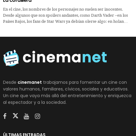
La cordillera
En el cine, los nombres de los personajes no suelen ser inocentes.
Desde algunos que son spoilers andantes, como Darth Vader –en los
Países Bajos, los fans de Star Wars ya debían olerse algo: en holan…
Desde
cinemanet
trabajamos para fomentar un cine con
valores humanos, familiares, cívicos, sociales y educativos.
Un cine que vaya más allá del entretenimiento y enriquezca
al espectador y a la sociedad.
ÚLTIMAS ENTRADAS