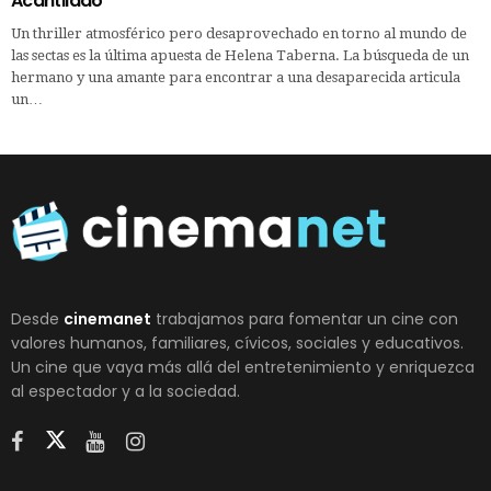
Acantilado
Un thriller atmosférico pero desaprovechado en torno al mundo de
las sectas es la última apuesta de Helena Taberna. La búsqueda de un
hermano y una amante para encontrar a una desaparecida articula
un…
Desde
cinemanet
trabajamos para fomentar un cine con
valores humanos, familiares, cívicos, sociales y educativos.
Un cine que vaya más allá del entretenimiento y enriquezca
al espectador y a la sociedad.