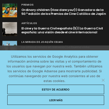
PREMIOS
Ordinary children (How dare you!) | Ganadora de la
50.ª edición de los Premios de Cine Católico de Japón
ARTÍCULOS
El cine y la Guerra Civil española (5) | La Guerra Civil
española: una visión desde el cine internacional
LA MIRADA DE JOAQUÍN CELMA
La última ronda en Venecia | La buena vida
Utilizamos cookies anónimas de terceros para analizar el
Utilizamos los servicios de Google Analytics para obtener
tráfico web que recibimos y conocer los servicios que
información anónima sobre las visitas y el comportamiento de
más os interesan. Puede cambiar las preferencias y
los usuarios que navegan por nuestra web. También utilizamos
obtener más información sobre las cookies que
los servicios de Google Adsense para mostrarte publicidad. Si
continúas navegando por nuestra web consientes al uso de
utilizamos en nuestra
Política de cookies
estas cookies.
AVISO LEGAL
CONTACTO
POLÍTICA DE COOKIES
Aceptar cookies
ESTOY DE ACUERDO
POLÍTICA DE PRIVACIDAD
© 2026 CinemaNet. Designed by
Prestigia
.
No permitir cookies
LEER MÁS