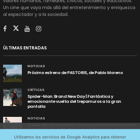
valores humanos, familiares, cívicos, sociales y educativos.
Un cine que vaya más allá del entretenimiento y enriquezca
al espectador y a la sociedad.
ÚLTIMAS ENTRADAS
NOTICIAS
Próximo estreno de PASTORIS, de Pablo Moreno
CRÍTICAS
Spider-Man: Brand New Day | Fantástica y
emocionante vuelta del trepamuros a la gran
pantalla
NOTICIAS
Tráiler de ‘Yo soy Rocky’, la sorprendente historia real
detrás de cómo Stallone se convirtió en Rocky
Utilizamos cookies anónimas de terceros para analizar el
Utilizamos los servicios de Google Analytics para obtener
tráfico web que recibimos y conocer los servicios que