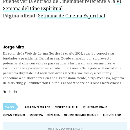
Puedes ver la entrada de Cinemanet referente a la
VI
Semana del Cine Espiritual
Página oficial:
Setmana de Cinema Espiritual
Jorge Mira
Director de la Web de CinemaNet desde el año 2004, cuando conocí a su
fundador y presidente, Daniel Arasa. Quedé atrapado por su proyecto:
potenciar el cine con valores para ayudar a las personas a ser mejores, e
involucrar a los jóvenes en este trabajo. En CinemaNet ayudo a desarrollar la
presencia digital de la Asociación -webs y redes sociales- y a reclutar y
coordinar a colaboradores en línea. Profesionalmente, dirijo Prestigia, Agencia
de Marketing y Comunicación Online. Casado y padre de 3 niñas maravillosas.
TAGS
AMAZING GRACE
CINE ESPIRITUAL
EL ULTIMO VIAJE
GRAN TORINO
MOSTRA
SEMANA
SLUMDOG MILLONAIRE
THE VISITOR
ARTÍCULO ANTERIOR