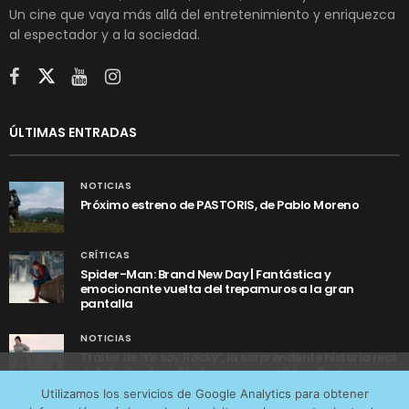
Un cine que vaya más allá del entretenimiento y enriquezca
al espectador y a la sociedad.
ÚLTIMAS ENTRADAS
NOTICIAS
Próximo estreno de PASTORIS, de Pablo Moreno
CRÍTICAS
Spider-Man: Brand New Day | Fantástica y
emocionante vuelta del trepamuros a la gran
pantalla
NOTICIAS
Tráiler de ‘Yo soy Rocky’, la sorprendente historia real
detrás de cómo Stallone se convirtió en Rocky
Utilizamos cookies anónimas de terceros para analizar el
Utilizamos los servicios de Google Analytics para obtener
tráfico web que recibimos y conocer los servicios que