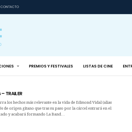
CONTACTO
CIONES
PREMIOS Y FESTIVALES
LISTAS DE CINE
ENT
 – TRAILER
rra los hechos más relevante en la vida de Edmond Vidal (alias
 de origen gitano que tras su paso por la cárcel entrará en el
zado y acabará formando La Band…