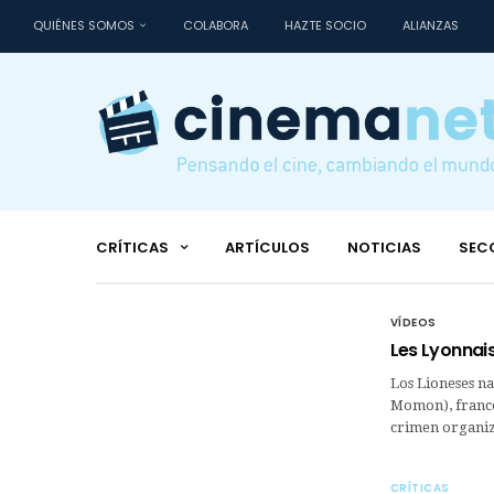
QUIÉNES SOMOS
COLABORA
HAZTE SOCIO
ALIANZAS
CRÍTICAS
ARTÍCULOS
NOTICIAS
SEC
VÍDEOS
Les Lyonnais
Los Lioneses na
Momon), francés
crimen organi
CRÍTICAS