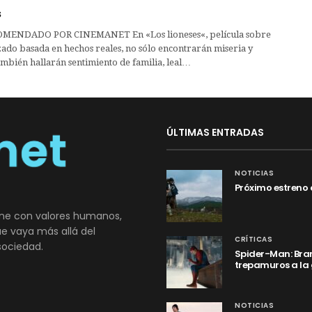
s
ENDADO POR CINEMANET En «Los lioneses«, película sobre
ado basada en hechos reales, no sólo encontrarán miseria y
ambién hallarán sentimiento de familia, leal…
ÚLTIMAS ENTRADAS
NOTICIAS
Próximo estreno 
ne con valores humanos,
que vaya más allá del
CRÍTICAS
sociedad.
Spider-Man: Bran
trepamuros a la
NOTICIAS