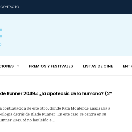
CONTACTO
CIONES
PREMIOS Y FESTIVALES
LISTAS DE CINE
ENT
lade Runner 2049»: ¿la apoteosis de lo humano? (2ª
s la continuación de este otro, donde Rafa Monterde analizaba a
ología detrás de Blade Runner. En este caso, se centra en su
Runner 2049. Si no has leído e…