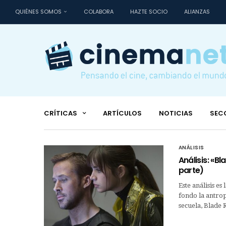
QUIÉNES SOMOS
COLABORA
HAZTE SOCIO
ALIANZAS
CRÍTICAS
ARTÍCULOS
NOTICIAS
SEC
ANÁLISIS
Análisis: «B
parte)
Este análisis e
fondo la antrop
secuela, Blade 