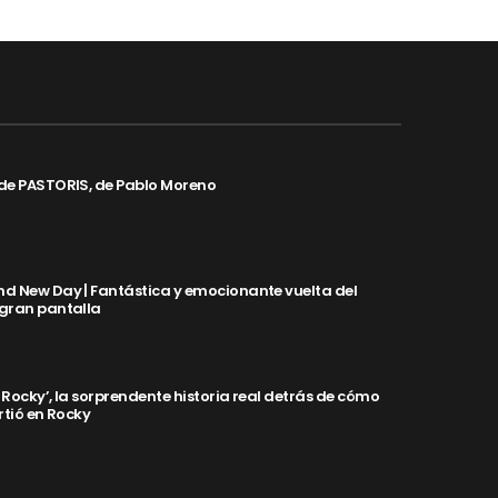
de PASTORIS, de Pablo Moreno
d New Day | Fantástica y emocionante vuelta del
 gran pantalla
y Rocky’, la sorprendente historia real detrás de cómo
rtió en Rocky