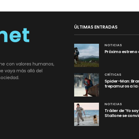
ÚLTIMAS ENTRADAS
NOTICIAS
Próximo estreno 
ne con valores humanos,
que vaya más allá del
CRÍTICAS
sociedad.
Spider-Man: Bran
trepamuros a la
NOTICIAS
Tráiler de ‘Yo so
Stallone se convi